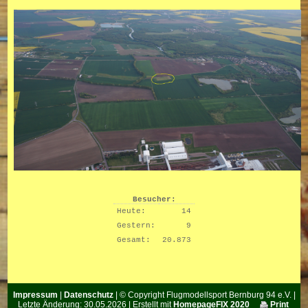
Besucher:
Heute:
14
Gestern:
9
Gesamt:
20.873
Impressum
|
Datenschutz
| © Copyright Flugmodellsport Bernburg 94 e.V. |
Letzte Änderung: 30.05.2026 | Erstellt mit
HomepageFIX 2020
Print