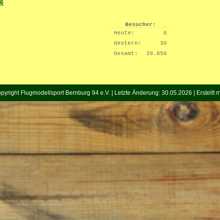
26
Besucher:
Heute:
6
Gestern:
30
Gesamt:
20.856
pyright Flugmodellsport Bernburg 94 e.V. | Letzte Änderung: 30.05.2026 | Erstellt m