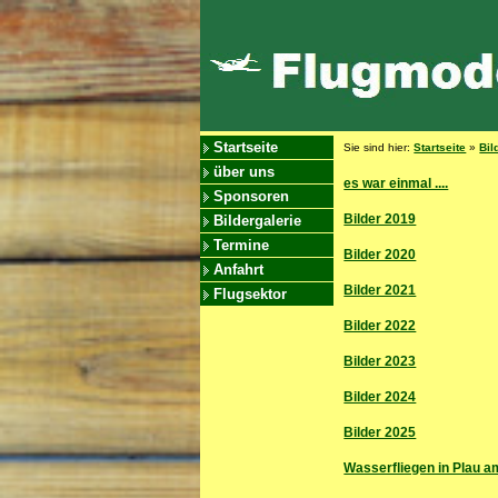
Startseite
Sie sind hier:
Startseite
»
Bil
über uns
es war einmal ....
Sponsoren
Bilder 2019
Bildergalerie
Termine
Bilder 2020
Anfahrt
Bilder 2021
Flugsektor
Bilder 2022
Bilder 2023
Bilder 2024
Bilder 2025
Wasserfliegen in Plau 