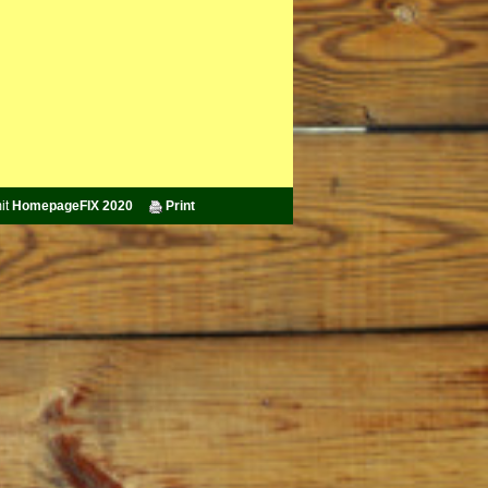
it
HomepageFIX 2020
Print